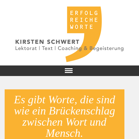
Es gibt Worte, die sind
wie ein Brückenschlag
zwischen Wort und
Mensch.