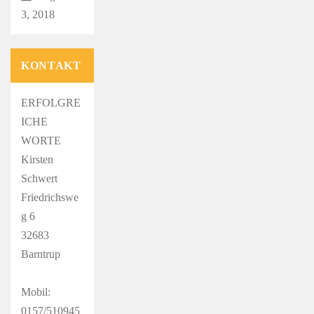
3, 2018
KONTAKT
ERFOLGRE
ICHE
WORTE
Kirsten
Schwert
Friedrichswe
g 6
32683
Barntrup
Mobil:
0157/510945