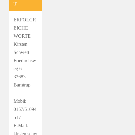
T
ERFOLGR
EICHE
WORTE
Kirsten
Schwert
Friedrichsw
eg 6
32683
Barntrup
Mobil:
0157/51094
517
E-Mail:
kirsten.schw