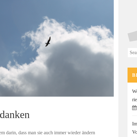
Sear
for:
B
We
ri
edanken
Im
Vo
lem darin, dass man sie auch immer wieder ändern