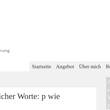
Startseite
Angebot
Über mich
R
e
icher Worte: p wie