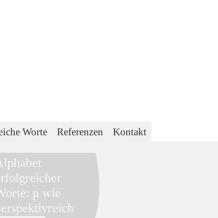
eiche Worte
Referenzen
Kontakt
Alphabet
rfolgreicher
Worte: p wie
perspektivreich