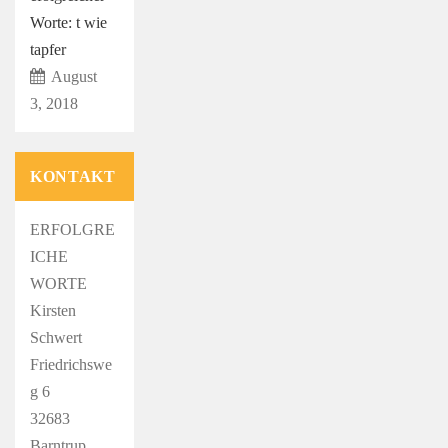
Worte: t wie
tapfer
August
3, 2018
KONTAKT
ERFOLGRE
ICHE
WORTE
Kirsten
Schwert
Friedrichswe
g 6
32683
Barntrup