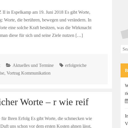
II in Espelkamp am 19. Juni 2018 Es gibt Worte,
g: Worte, die berühren, bewegen und verändern. In
rte eine solche Kraft besitzen, was die Wirkmacht
man diese für sich und seine Ziele nutzen […]
Sea
for:
t
Aktuelles und Termine
erfolgreiche
lse
,
Vortrag Kommunikation
W
r
cher Worte – r wie reif
I
e für Ihren Erfolg Es gibt Worte, die schmecken wie
V
en Duft uns schon vor dem ersten Kosten ahnen lässt,