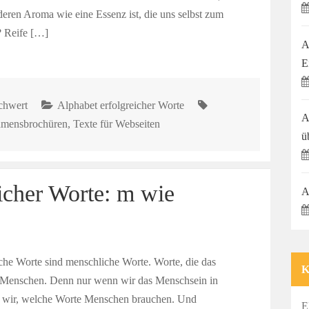
 deren Aroma wie eine Essenz ist, die uns selbst zum
? Reife […]
A
E
chwert
Alphabet erfolgreicher Worte
A
hmensbrochüren
,
Texte für Webseiten
ü
icher Worte: m wie
A
che Worte sind menschliche Worte. Worte, die das
ind: Menschen. Denn nur wenn wir das Menschsein in
sen wir, welche Worte Menschen brauchen. Und
E