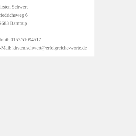
irsten Schwert
riedrichsweg 6
2683 Barntrup
obil: 0157/51094517
-Mail: kirsten.schwert@erfolgreiche-worte.de