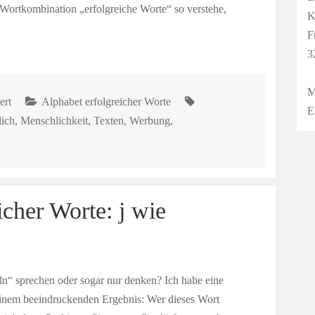
e Wortkombination „erfolgreiche Worte“ so verstehe,
K
F
3
M
ert
Alphabet erfolgreicher Worte
E
ich
,
Menschlichkeit
,
Texten
,
Werbung
,
icher Worte: j wie
ln“ sprechen oder sogar nur denken? Ich habe eine
inem beeindruckenden Ergebnis: Wer dieses Wort