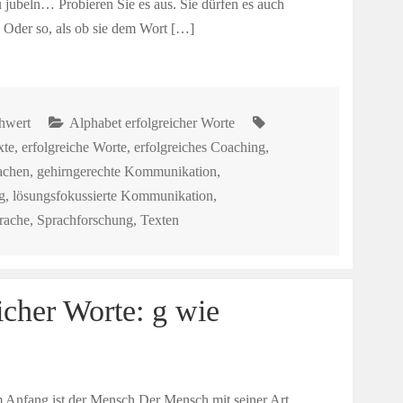
u jubeln… Probieren Sie es aus. Sie dürfen es auch
 Oder so, als ob sie dem Wort […]
chwert
Alphabet erfolgreicher Worte
xte
,
erfolgreiche Worte
,
erfolgreiches Coaching
,
achen
,
gehirngerechte Kommunikation
,
g
,
lösungsfokussierte Kommunikation
,
rache
,
Sprachforschung
,
Texten
icher Worte: g wie
Anfang ist der Mensch Der Mensch mit seiner Art,