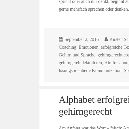
spricht oder auch nur denkt, beginnt z
gerne mehrfach sprechen oder denken.
September 2, 2016
Kirsten S
Coaching
,
Emotionen
,
erfolgreiche Te
Gehirn und Sprache
,
gehirngerecht co
gehirngereht lektorieren
,
Hirnforschun
lösungsorientierte Kommunikation
,
Sp
Alphabet erfolgre
gehirngerecht
Am Anfang war das Wort – falsch: Am 